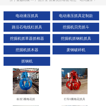
电动液压抓具
电动液压抓具定制款
路沿石电线杠抓具
挖掘机贝壳抓斗
挖掘机抓草器抓棉器
挖掘机抓钢机抓具
挖掘机抓木器
废钢破碎机
抓钢机
标准5瓣梅花抓
行车6瓣梅花抓具