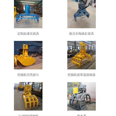
定制款液压抓具
路沿石电线杠抓具
1
2
3
挖掘机贝壳抓斗
挖掘机抓草器抓棉器
2+3旋转抓钢机
抓木器